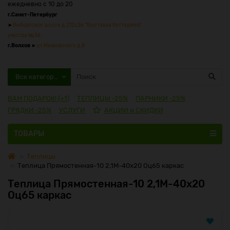
ежедневно с 10 до 20
г.Санкт-Петербург
►
Выборгское шоссе д.212с36 "Выставка Коттеджей"
участок №36
г.Волхов
►
ул.Маяковского д.8
Все категории
ВАМ ПОДАРОК! (+1)
ТЕПЛИЦЫ -25%
ПАРНИКИ -25%
ГРЯДКИ -25%
УСЛУГИ
АКЦИИ и СКИДКИ
ТОВАРЫ
Теплицы
Теплица Прямостенная-10 2,1М-40х20 Оц65 каркас
Теплица Прямостенная-10 2,1М-40х20
Оц65 каркас