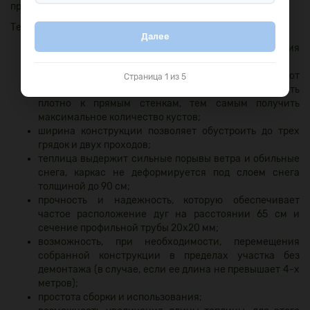
предварительно обработанного антисептиком бруса.
Теплица имеет следующие преимущества:
Далее
легкий доступ в теплицу, удобство ее проветривания
благодаря наличию дверей в каждом торце;
увеличенная полезная площадь (на 30 % в отличие от
Страница 1 из 5
теплиц арочного типа), рассаду можно высаживать
плотно к прямым стенкам, тем самым получить
максимальное количество кустов;
ширина конструкции позволяет обустроить до трех
грядок и двух проходов;
теплица выдержит сильные порывы ветра и обильные
снега, каркас не деформируется под слоем снега
толщиной до 90 см;
прочность и надежность, которую обеспечивает
частое расположение дуг
на расстоянии 65 см
и
сечение профильной трубы
20х20 мм
;
возможность, при необходимости, перемещения
собранной конструкции в пределах участка без
демонтажа (в случае, если ее длина не превышает 4-х
метров);
простота сборки и использования;