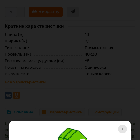
В корзину
Краткие характеристики
Длина (м)
10
Ширина (м)
2,1
Тип теплицы
Прямостенная
Профиль (мм)
40x20
Расстояние между дугами (см)
65
Покрытие каркаса
Оцинковка
В комплекте
Только каркас
Все характеристики
Описание
Характеристики
Инструкции
Данная модель теплицы оптимальна для выращивания
×
высокорослых и среднерослых овощных культур (огурцов,
баклажанов, перца, томатов), зелени (укропа, салата,