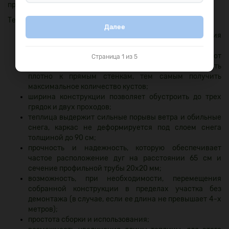
предварительно обработанного антисептиком бруса.
Теплица имеет следующие преимущества:
Далее
легкий доступ в теплицу, удобство ее проветривания
благодаря наличию дверей в каждом торце;
увеличенная полезная площадь (на 30 % в отличие от
Страница 1 из 5
теплиц арочного типа), рассаду можно высаживать
плотно к прямым стенкам, тем самым получить
максимальное количество кустов;
ширина конструкции позволяет обустроить до трех
грядок и двух проходов;
теплица выдержит сильные порывы ветра и обильные
снега, каркас не деформируется под слоем снега
толщиной до 90 см;
прочность и надежность, которую обеспечивает
частое расположение дуг
на расстоянии 65 см
и
сечение профильной трубы
20х20 мм
;
возможность, при необходимости, перемещения
собранной конструкции в пределах участка без
демонтажа (в случае, если ее длина не превышает 4-х
метров);
простота сборки и использования;