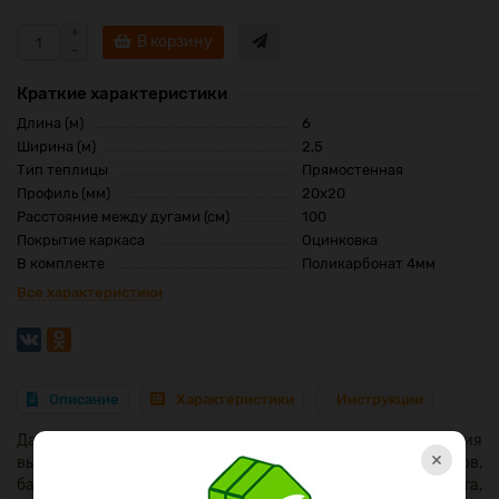
В корзину
Краткие характеристики
Длина (м)
6
Ширина (м)
2,5
Тип теплицы
Прямостенная
Профиль (мм)
20x20
Расстояние между дугами (см)
100
Покрытие каркаса
Оцинковка
В комплекте
Поликарбонат 4мм
Все характеристики
Описание
Характеристики
Инструкции
Данная модель теплицы оптимальна для выращивания
×
высокорослых и среднерослых овощных культур (огурцов,
баклажанов, перца, томатов), зелени (укропа, салата,