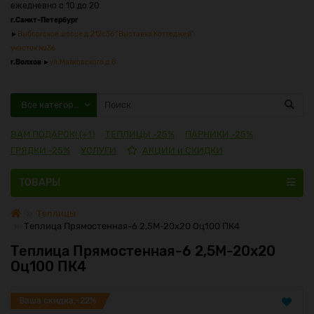
ежедневно с 10 до 20
г.Санкт-Петербург
►
Выборгское шоссе д.212с36 "Выставка Коттеджей"
участок №36
г.Волхов
►
ул.Маяковского д.8
Все категории
ВАМ ПОДАРОК! (+1)
ТЕПЛИЦЫ -25%
ПАРНИКИ -25%
ГРЯДКИ -25%
УСЛУГИ
АКЦИИ и СКИДКИ
ТОВАРЫ
Теплицы
Теплица Прямостенная-6 2,5М-20х20 Оц100 ПК4
Теплица Прямостенная-6 2,5М-20х20
Оц100 ПК4
Ваша скидка:-22%