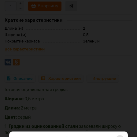
В корзину
Краткие характеристики
Длина (м)
2
Ширина (м)
0,5
Покрытие каркаса
Зеленый
Все характеристики
Описание
Характеристики
Инструкции
Готовая оцинкованная грядка.
Ширина:
0,5 метра
Длина:
2 метра
Цвет:
серый
1.
Грядки из оцинкованной стали
завоевали широкую
популярность у садоводов и дачников благодаря целому