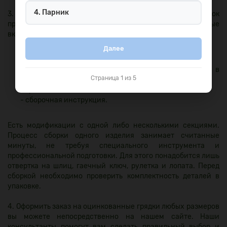
4. Парник
3. Готовые конструкции ограждения для грядок
представлены в продаже в стандартных наборах, которые
включают:
Далее
- продольные и поперечные элементы;
- дополнительные ребра жесткости (если необходимо);
- заостренные крепежные уголки для погружения в
Страница 1 из 5
почву;
- крепеж;
- сборочная инструкция.
Есть модификации с одной либо несколькими секциями.
Процесс сборки одного изделия занимает считанные
минуты, не требуя специального инструмента и
профессиональной подготовки. Для этого понадобится лишь
отвертка на шлиц, гаечный ключ, рулетка и лопата. Перед
сборкой необходимо проверить комплектность деталей в
упаковке.
4. Оформить заказ на оцинкованные грядки любых размеров
вы можете непосредственно на нашем сайте. Наши
консультанты помогут вам сделать правильный выбор и