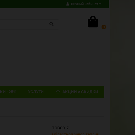
Личный кабинет
0
КИ -25%
УСЛУГИ
АКЦИИ и СКИДКИ
ТОВ0017
Областной завод теплиц