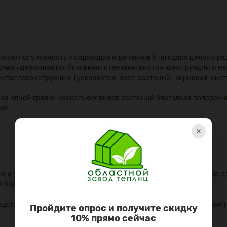
окую популярность у садоводов и дачников благодаря целому р
почва удерживается боковыми стенками внутри конструкции и не
металлоконструкции (ускоряется рост растений, корневая сис
а одной грядке нескольких видов растений благодаря попереч
ий;
×
ия и условий эксплуатации. Наша компания изготовит бордюр д
 борта, под ваши требования.
редставлены в продаже в стандартных наборах, которые включают
Пройдите опрос и получите скидку
10% прямо сейчас