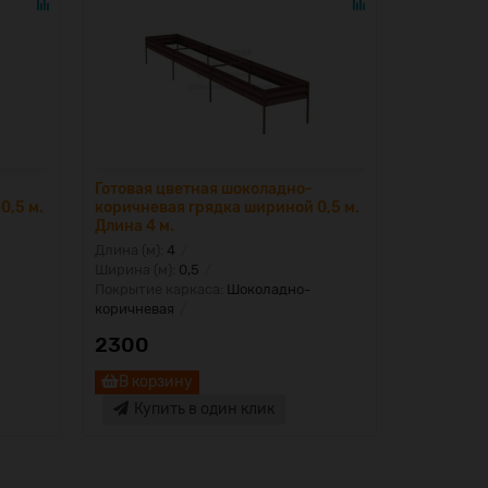
Готовая цветная шоколадно-
Готовая ц
0,5 м.
коричневая грядка шириной 0,5 м.
коричнева
Длина 4 м.
Длина 5 м
Длина (м):
4
Длина (м):
Ширина (м):
0,5
Ширина (м)
Покрытие каркаса:
Шоколадно-
Покрытие 
коричневая
коричнева
2300
2950
В корзину
В корз
Купить в один клик
Купи