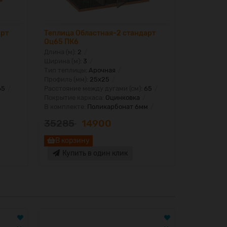
арт
Теплица Областная-2 стандарт
Теплица О
Оц65 ПК6
Оц100 ка
Длина (м):
2
Длина (м):
Ширина (м):
3
Ширина (м)
Тип теплицы:
Арочная
Тип тепли
Профиль (мм):
25х25
Профиль (м
65
Расстояние между дугами (см):
65
Расстояние
Покрытие каркаса:
Оцинковка
Покрытие 
В комплекте:
Поликарбонат 6мм
В комплект
35285
14900
26870
В корзину
В корз
Купить в один клик
Купи