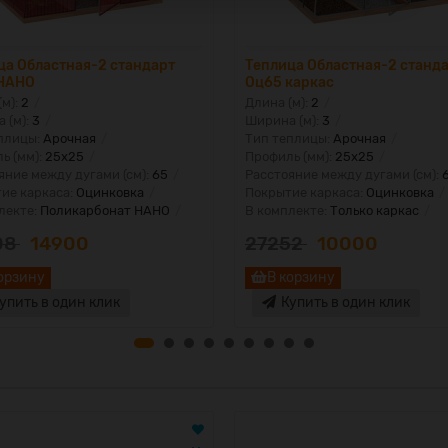
ца Областная-2 стандарт
Теплица Областная-2 станд
НАНО
Оц65 каркас
(м):
2
Длина (м):
2
 (м):
3
Ширина (м):
3
плицы:
Арочная
Тип теплицы:
Арочная
ь (мм):
25х25
Профиль (мм):
25х25
яние между дугами (см):
65
Расстояние между дугами (см):
ие каркаса:
Оцинковка
Покрытие каркаса:
Оцинковка
лекте:
Поликарбонат НАНО
В комплекте:
Только каркас
08
14900
27252
10000
орзину
В корзину
упить в один клик
Купить в один клик