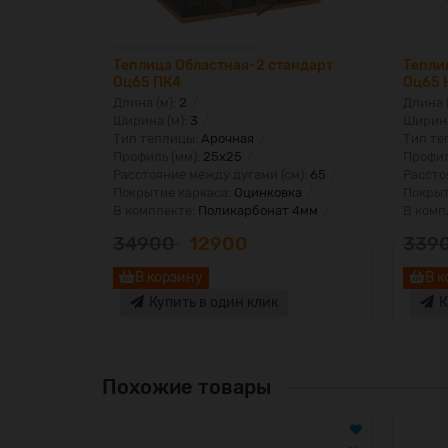
юс Оц65
Теплица Областная-2 стандарт
Тепли
Оц65 ПК4
Оц65 
Длина (м):
2
Длина 
Ширина (м):
3
Ширина
Тип теплицы:
Арочная
Тип те
Профиль (мм):
25х25
Профил
м):
65
Расстояние между дугами (см):
65
Рассто
ка
Покрытие каркаса:
Оцинковка
Покрыт
 6мм
В комплекте:
Поликарбонат 4мм
В комп
34900
12900
339
В корзину
В к
Купить в один клик
К
Похожие товары