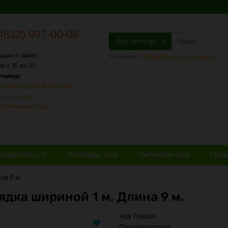
(812) 997-00-08
Все категории
ации и заказ:
Например:
теплица Мечта-4 стандарт
о с 10 до 20
етербург
ое шоссе д.212с36 "Выставка
" участок №36
ул.Маяковского д.8
ПОДАРОК! (+1)
ТЕПЛИЦЫ -25%
ПАРНИКИ -25%
ГРЯД
на 9 м.
ядка шириной 1 м. Длина 9 м.
Код Товара:
Производители