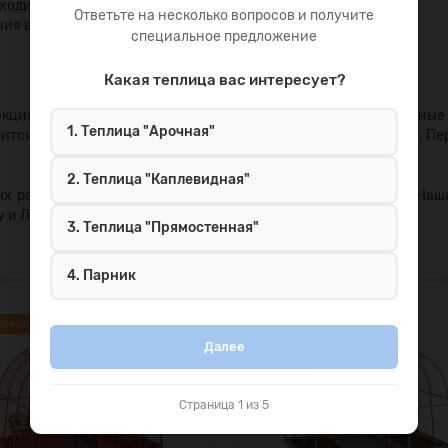
ходимо);
Ответьте на несколько вопросов и получите
ия в почву;
специальное предложение
Какая теплица вас интересует?
кциями. Процесс сборки одного изделия занимает считанные
1. Теплица "Арочная"
ится лишь отвертка на шлиц, гаечный ключ, рулетка и лопата. П
2. Теплица "Каплевидная"
ых размеров вы можете непосредственно на нашем сайте. Наш
у и Ленинградской области.
3. Теплица "Прямостенная"
4. Парник
скидка:-56%
Ваша скидка:-63%
Далее
Страница 1 из 5