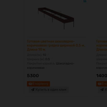
Готовая цветная шоколадно-
Готов
коричневая грядка шириной 0,5 м.
корич
Длина 10 м.
Длина 
Длина (м):
10
Длина 
Ширина (м):
0,5
Ширина
Покрытие каркаса:
Шоколадно-
Покрыт
коричневая
коричн
5300
140
В корзину
В к
Купить в один клик
К