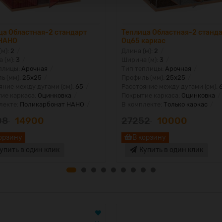
ца Областная-2 стандарт
Теплица Областная-2 станд
НАНО
Оц65 каркас
(м):
2
Длина (м):
2
 (м):
3
Ширина (м):
3
плицы:
Арочная
Тип теплицы:
Арочная
ь (мм):
25х25
Профиль (мм):
25х25
яние между дугами (см):
65
Расстояние между дугами (см):
ие каркаса:
Оцинковка
Покрытие каркаса:
Оцинковка
лекте:
Поликарбонат НАНО
В комплекте:
Только каркас
08
14900
27252
10000
орзину
В корзину
упить в один клик
Купить в один клик