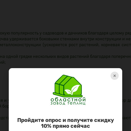
окую популярность у садоводов и дачников благодаря целому р
почва удерживается боковыми стенками внутри конструкции и не
металлоконструкции (ускоряется рост растений, корневая сис
а одной грядке нескольких видов растений благодаря попереч
ий;
×
ия и условий эксплуатации. Наша компания изготовит бордюр д
 борта, под ваши требования.
редставлены в продаже в стандартных наборах, которые включают
Пройдите опрос и получите скидку
10% прямо сейчас