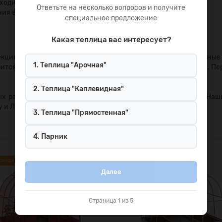
ходимо);
Ответьте на несколько вопросов и получите
ия в почву;
специальное предложение
Какая теплица вас интересует?
кциями. Процесс сборки одного изделия занимает считанные
1. Теплица "Арочная"
ится лишь отвертка на шлиц, гаечный ключ, рулетка и лопата. П
2. Теплица "Каплевидная"
ых размеров вы можете непосредственно на нашем сайте. Наш
у и Ленинградской области.
3. Теплица "Прямостенная"
4. Парник
скидка:-56%
Ваша скидка:-63%
Далее
Страница 1 из 5