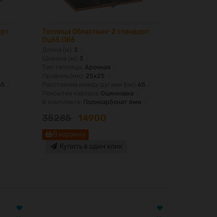
арт
Теплица Областная-2 стандарт
Теплица О
Оц65 ПК6
Оц100 ка
Длина (м):
2
Длина (м):
Ширина (м):
3
Ширина (м)
Тип теплицы:
Арочная
Тип тепли
Профиль (мм):
25х25
Профиль (м
65
Расстояние между дугами (см):
65
Расстояние
Покрытие каркаса:
Оцинковка
Покрытие 
В комплекте:
Поликарбонат 6мм
В комплект
35285
14900
26870
В корзину
В корз
Купить в один клик
Купи