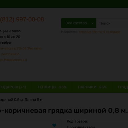
(812) 997-00-08
Все категории
ации и заказ:
Например:
теплица Мечта-4 стандарт
о с 10 до 20
етербург
ое шоссе д.212с36 "Выставка
" участок №36
ул.Маяковского д.8
ПОДАРОК! (+1)
ТЕПЛИЦЫ -25%
ПАРНИКИ -25%
ГРЯД
риной 0,8 м. Длина 8 м.
-коричневая грядка шириной 0,8 м.
Код Товара:
Производители