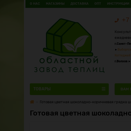
О НАС
МАГАЗИНЫ
ДОСТАВКА
ОПТ
ИНСТРУКЦИИ
+7 
Консульт
ежедневн
г.Санкт-П
►
Выборгск
Коттеджей
г.Волхов
►
ТОВАРЫ
ВАМ 
Готовая цветная шоколадно-коричневая грядка ши
Готовая цветная шоколадно