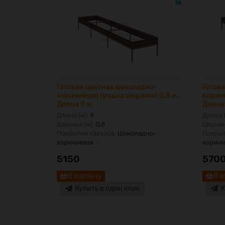
Готовая цветная шоколадно-
Готов
коричневая грядка шириной 0,8 м.
корич
Длина 9 м.
Длина 
Длина (м):
9
Длина 
Ширина (м):
0,8
Ширина
Покрытие каркаса:
Шоколадно-
Покрыт
коричневая
коричн
5150
570
В корзину
В к
Купить в один клик
К