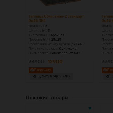
юс Оц65
Теплица Областная-2 стандарт
Тепли
Оц65 ПК4
Оц65 
Длина (м):
2
Длина 
Ширина (м):
3
Ширина
Тип теплицы:
Арочная
Тип те
Профиль (мм):
25х25
Профил
м):
65
Расстояние между дугами (см):
65
Рассто
ка
Покрытие каркаса:
Оцинковка
Покрыт
 6мм
В комплекте:
Поликарбонат 4мм
В комп
34900
12900
339
В корзину
В к
Купить в один клик
К
Похожие товары