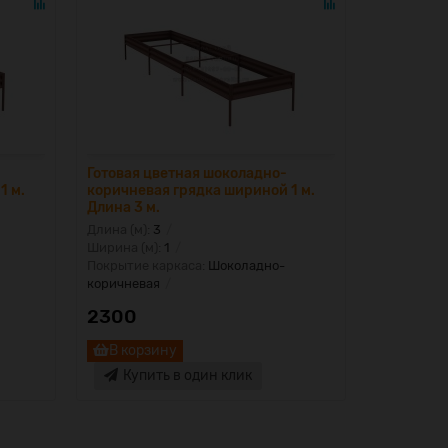
Готовая цветная шоколадно-
Готовая ц
1 м.
коричневая грядка шириной 1 м.
коричнева
Длина 3 м.
Длина 4 м
Длина (м):
3
Длина (м):
Ширина (м):
1
Ширина (м)
Покрытие каркаса:
Шоколадно-
Покрытие 
коричневая
коричнева
2300
2650
В корзину
В корз
Купить в один клик
Купи