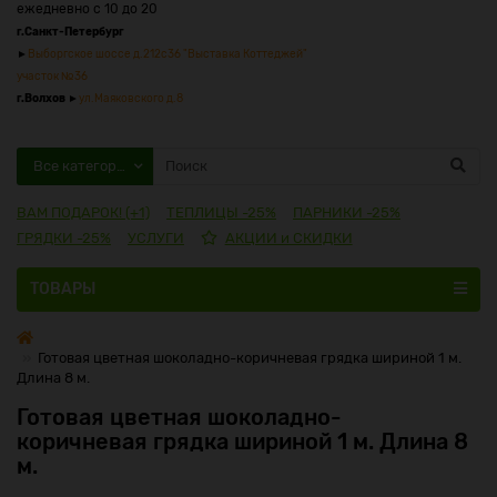
ежедневно с 10 до 20
г.Санкт-Петербург
►
Выборгское шоссе д.212с36 "Выставка Коттеджей"
участок №36
г.Волхов
►
ул.Маяковского д.8
Все категории
ВАМ ПОДАРОК! (+1)
ТЕПЛИЦЫ -25%
ПАРНИКИ -25%
ГРЯДКИ -25%
УСЛУГИ
АКЦИИ и СКИДКИ
ТОВАРЫ
Готовая цветная шоколадно-коричневая грядка шириной 1 м.
Длина 8 м.
Готовая цветная шоколадно-
коричневая грядка шириной 1 м. Длина 8
м.