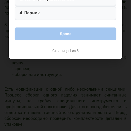
для грядки из оцинкованной стали квадратной или
прямоугольной формы с любой высотой и шириной борта,
4. Парник
под ваши требования.
3. Готовые конструкции ограждения для грядок
представлены в продаже в стандартных наборах, которые
Далее
включают:
- продольные и поперечные элементы;
- дополнительные ребра жесткости (если необходимо);
Страница 1 из 5
- заостренные крепежные уголки для погружения в
почву;
- крепеж;
- сборочная инструкция.
Есть модификации с одной либо несколькими секциями.
Процесс сборки одного изделия занимает считанные
минуты, не требуя специального инструмента и
профессиональной подготовки. Для этого понадобится лишь
отвертка на шлиц, гаечный ключ, рулетка и лопата. Перед
сборкой необходимо проверить комплектность деталей в
упаковке.