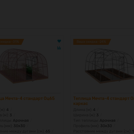
скидка:-31%
Ваша скидка:-24%
ца Мечта-4 стандарт Оц65
Теплица Мечта-4 стандарт 
каркас
(м):
4
Длина (м):
4
 (м):
3
Ширина (м):
3
плицы:
Арочная
Тип теплицы:
Арочная
ь (мм):
30x30
Профиль (мм):
30x30
яние между дугами (см):
65
Расстояние между дугами (см):