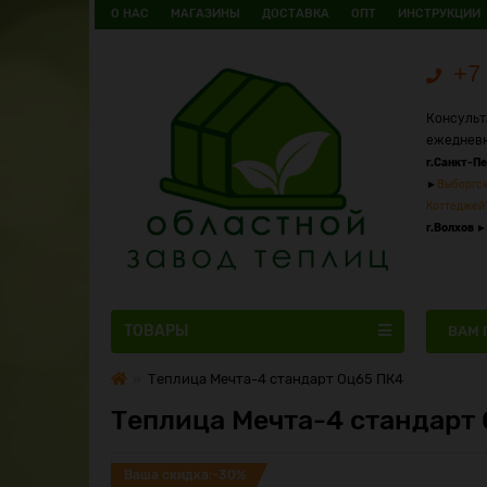
О НАС
МАГАЗИНЫ
ДОСТАВКА
ОПТ
ИНСТРУКЦИИ
+7 
Консульт
ежедневн
г.Санкт-П
►
Выборгск
Коттеджей
г.Волхов
►
ТОВАРЫ
ВАМ 
Теплица Мечта-4 стандарт Оц65 ПК4
Теплица Мечта-4 стандарт
Ваша скидка:-30%