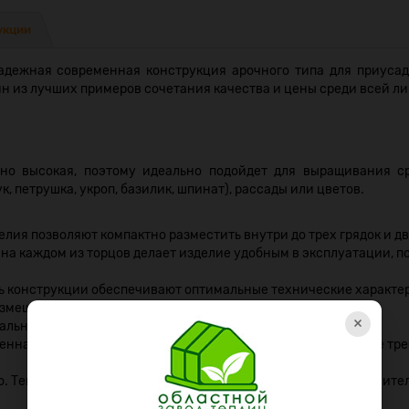
укции
адежная современная конструкция арочного типа для приусаде
н из лучших примеров сочетания качества и цены среди всей л
чно высокая, поэтому идеально подойдет для выращивания с
ук, петрушка, укроп, базилик, шпинат), рассады или цветов.
ия позволяют компактно разместить внутри до трех грядок и дв
а каждом из торцов делает изделие удобным в эксплуатации, по
ь конструкции обеспечивают оптимальные технические характе
змещенных друг от друга на расстоянии 65 см.
×
ально упрощен.
енная теплица Областная неприхотлива в использовании, не тре
. Теплицу можно увеличить при помощи специальных удлинител