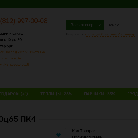
(812) 997-00-08
Все категории
ации и заказ:
Например:
теплица Областная-6 стандарт
о с 10 до 20
етербург
ое шоссе д.212с36 "Выставка
" участок №36
ул.Маяковского д.8
ПОДАРОК! (+1)
ТЕПЛИЦЫ -25%
ПАРНИКИ -25%
ГРЯД
 Оц65 ПК4
Код Товара:
Производители