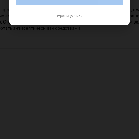
рибудут к месту монтажа со своими инструментами. В среднем 
ожет справиться с монтажными работами самостоятельно, однак
Страница 1 из 5
ов. Стоит заранее побеспокоиться об основе конструкции. Этим
ботать антисептическими средствами.