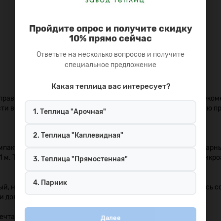
Пройдите опрос и получите скидку
10% прямо сейчас
Ответьте на несколько вопросов и получите
специальное предложение
Какая теплица вас интересует?
 правилами сборки и эксплуатации изделия. Так, пользуясь рек
сти в нашей компании можно дополнительно заказать быструю п
1. Теплица "Арочная"
2. Теплица "Каплевидная"
мпактный вид. Комплект состоит из готовых дугообразных сварны
,1 м. Таким образом, для ее доставки может использоваться микр
3. Теплица "Прямостенная"
4. Парник
й, но имеющий нюансы. К вопросам монтажа стоит отнестись со 
 и долговечность конструкции.
ечта:
Далее