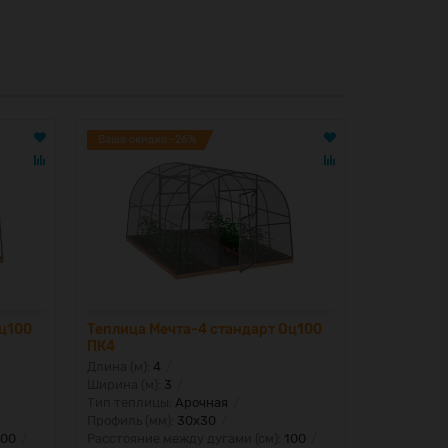
Ваша скидка:-26%
Ваша скид
Оц100
Теплица Мечта-4 стандарт Оц100
Теплица М
ПК4
ПК6
Длина (м):
4
Длина (м):
Ширина (м):
3
Ширина (м)
Тип теплицы:
Арочная
Тип тепли
Профиль (мм):
30x30
Профиль (м
100
Расстояние между дугами (см):
100
Расстояние