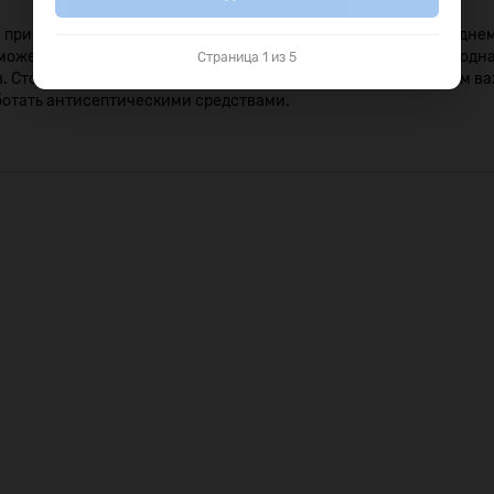
рибудут к месту монтажа со своими инструментами. В среднем 
ожет справиться с монтажными работами самостоятельно, однак
Страница 1 из 5
ов. Стоит заранее побеспокоиться об основе конструкции. Этим
ботать антисептическими средствами.