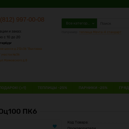
(812) 997-00-08
Все категории
ации и заказ:
Например:
теплица Мечта-4 стандарт
о с 10 до 20
етербург
ое шоссе д.212с36 "Выставка
" участок №36
ул.Маяковского д.8
ПОДАРОК! (+1)
ТЕПЛИЦЫ -25%
ПАРНИКИ -25%
ГРЯД
 Оц100 ПК6
Код Товара:
Производители