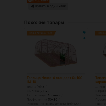
В корзину
Купить в один клик
Похожие товары
Ваша скидка:-12%
Ваша 
Теплица Мечта-6 стандарт Оц100
Тепли
НАНО
карка
Длина (м):
6
Длина 
Ширина (м):
3
Ширина
Тип теплицы:
Арочная
Тип те
Профиль (мм):
30x30
Профил
Расстояние между дугами (см):
100
Рассто