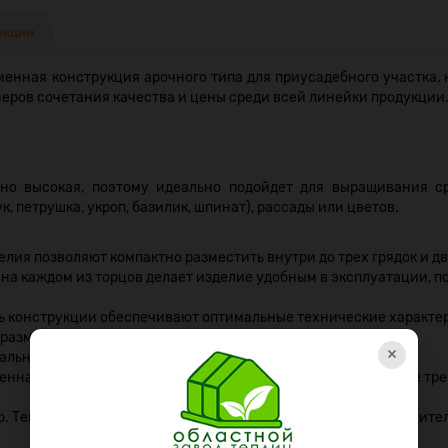
укции
енная конструкция арочного типа для приусадебного участка, 
еров сочетания качества и цены среди всей линейки продукции
чно высокая, поэтому идеально подойдет для выращивания с
ук, петрушка, укроп, базилик, шпинат), рассады или цветов.
ия позволяют компактно разместить внутри до трех грядок и дв
а каждом из торцов делает изделие удобным в эксплуатации, по
ь конструкции обеспечивают оптимальные технические характе
размещенных друг от друга на расстоянии 100 см.
×
ально упрощен.
енная теплица Областная неприхотлива в использовании, не тре
. Теплицу можно увеличить при помощи специальных удлинител