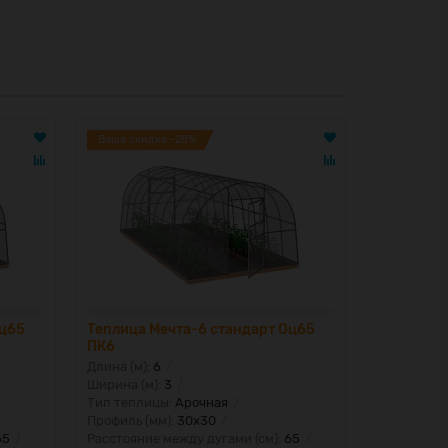
Ваша скидка:-28%
Ваша скид
Оц65
Теплица Мечта-6 стандарт Оц65
Теплица М
ПК6
НАНО
Длина (м):
6
Длина (м):
Ширина (м):
3
Ширина (м)
Тип теплицы:
Арочная
Тип тепли
Профиль (мм):
30x30
Профиль (м
65
Расстояние между дугами (см):
65
Расстояние