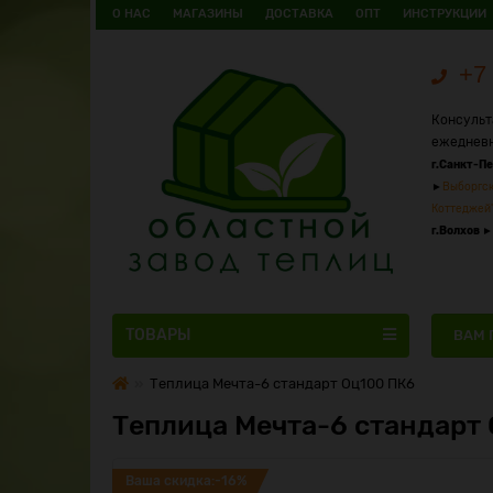
О НАС
МАГАЗИНЫ
ДОСТАВКА
ОПТ
ИНСТРУКЦИИ
+7 
Консульт
ежедневн
г.Санкт-П
►
Выборгск
Коттеджей
г.Волхов
►
ТОВАРЫ
ВАМ 
Теплица Мечта-6 стандарт Оц100 ПК6
Теплица Мечта-6 стандарт
Ваша скидка:-16%