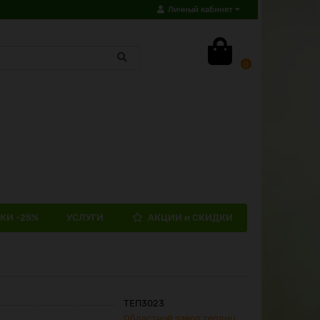
Личный кабинет
0
КИ -25%
УСЛУГИ
АКЦИИ и СКИДКИ
ТЕП3023
Областной завод теплиц