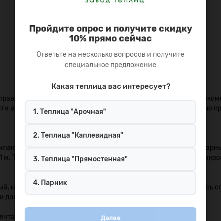
Пройдите опрос и получите скидку
10% прямо сейчас
Ответьте на несколько вопросов и получите
специальное предложение
Какая теплица вас интересует?
 правилами сборки и эксплуатации изделия. Так, пользуясь рек
сти в нашей компании можно дополнительно заказать быструю п
1. Теплица "Арочная"
2. Теплица "Каплевидная"
мпактный вид. Комплект состоит из готовых дугообразных сварны
,1 м. Таким образом, для ее доставки может использоваться микр
3. Теплица "Прямостенная"
4. Парник
й, но имеющий нюансы. К вопросам монтажа стоит отнестись со 
 и долговечность конструкции.
ечта:
Далее