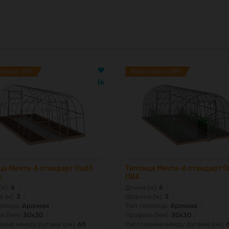
скидка:-37%
Ваша скидка:-28%
ца Мечта-6 стандарт Оц65
Теплица Мечта-6 стандарт 
с
ПК4
(м):
6
Длина (м):
6
 (м):
3
Ширина (м):
3
плицы:
Арочная
Тип теплицы:
Арочная
ь (мм):
30x30
Профиль (мм):
30x30
яние между дугами (см):
65
Расстояние между дугами (см):