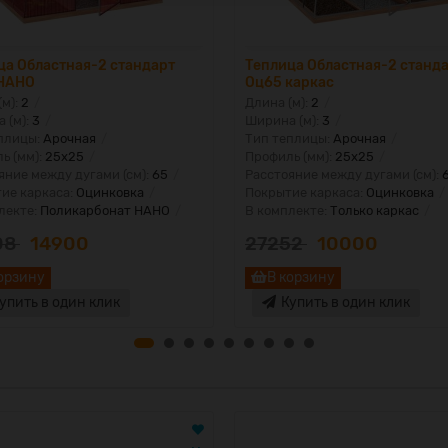
ца Областная-2 стандарт
Теплица Областная-2 станд
НАНО
Оц65 каркас
(м):
2
Длина (м):
2
 (м):
3
Ширина (м):
3
плицы:
Арочная
Тип теплицы:
Арочная
ь (мм):
25х25
Профиль (мм):
25х25
яние между дугами (см):
65
Расстояние между дугами (см):
ие каркаса:
Оцинковка
Покрытие каркаса:
Оцинковка
лекте:
Поликарбонат НАНО
В комплекте:
Только каркас
08
14900
27252
10000
орзину
В корзину
упить в один клик
Купить в один клик