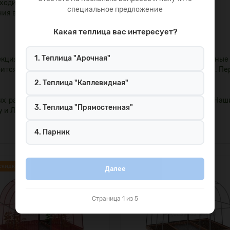
ходимо);
специальное предложение
ия в почву;
Какая теплица вас интересует?
1. Теплица "Арочная"
кциями. Процесс сборки одного изделия занимает считанные
ится лишь отвертка на шлиц, гаечный ключ, рулетка и лопата. П
2. Теплица "Каплевидная"
ых размеров вы можете непосредственно на нашем сайте. Наш
3. Теплица "Прямостенная"
у и Ленинградской области.
4. Парник
скидка:-56%
Ваша скидка:-63%
Далее
Страница 1 из 5