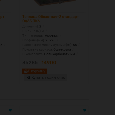
арт
Теплица Областная-2 стандарт
Теплица О
Оц65 ПК6
Оц100 ка
Длина (м):
2
Длина (м):
Ширина (м):
3
Ширина (м)
Тип теплицы:
Арочная
Тип тепли
Профиль (мм):
25х25
Профиль (м
65
Расстояние между дугами (см):
65
Расстояние
Покрытие каркаса:
Оцинковка
Покрытие 
В комплекте:
Поликарбонат 6мм
В комплект
35285
14900
26870
В корзину
В корз
Купить в один клик
Купи