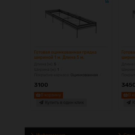
Готовая оцинкованная грядка
Готов
шириной 1 м. Длина 5 м.
ширино
Длина (м):
5
Длина 
Ширина (м):
1
Ширина
Покрытие каркаса:
Оцинкованная
Покрыт
3100
345
В корзину
В к
Купить в один клик
К