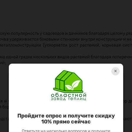
окую популярность у садоводов и дачников благодаря целому р
почва удерживается боковыми стенками внутри конструкции и не
металлоконструкции (ускоряется рост растений, корневая сис
а одной грядке нескольких видов растений благодаря попереч
ий;
×
ия и условий эксплуатации. Наша компания изготовит бордюр д
 борта, под ваши требования.
Пройдите опрос и получите скидку
редставлены в продаже в стандартных наборах, которые включают
10% прямо сейчас
Ответьте на несколько вопросов и получите