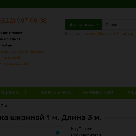
(812) 997-00-08
Все категории
ации и заказ:
Например:
теплица Областная-6 стандарт
о с 10 до 20
етербург
ое шоссе д.212с36 "Выставка
" участок №36
ул.Маяковского д.8
ПОДАРОК! (+1)
ТЕПЛИЦЫ -25%
ПАРНИКИ -25%
ГРЯД
3 м.
ка шириной 1 м. Длина 3 м.
Код Товара:
Производители