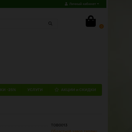
Личный кабинет
0
КИ -25%
УСЛУГИ
АКЦИИ и СКИДКИ
ТОВ0013
Областной завод теплиц