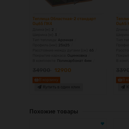
юс Оц65
Теплица Областная-2 стандарт
Тепли
Оц65 ПК4
Оц65 
Длина (м):
2
Длина 
Ширина (м):
3
Ширина
Тип теплицы:
Арочная
Тип те
Профиль (мм):
25х25
Профил
м):
65
Расстояние между дугами (см):
65
Рассто
ка
Покрытие каркаса:
Оцинковка
Покрыт
 6мм
В комплекте:
Поликарбонат 4мм
В комп
34900
12900
339
В корзину
В к
Купить в один клик
К
Похожие товары